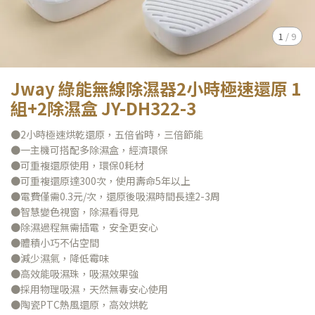
1
/
9
Jway 綠能無線除濕器2小時極速還原 1
組+2除濕盒 JY-DH322-3
●2小時極速烘乾還原，五倍省時，三倍節能
●一主機可搭配多除濕盒，經濟環保
●可重複還原使用，環保0耗材
●可重複還原達300次，使用壽命5年以上
●電費僅需0.3元/次，還原後吸濕時間長達2-3周
●智慧變色視窗，除濕看得見
●除濕過程無需插電，安全更安心
●體積小巧不佔空間
●減少濕氣，降低霉味
●高效能吸濕珠，吸濕效果強
●採用物理吸濕，天然無毒安心使用
●陶瓷PTC熱風還原，高效烘乾