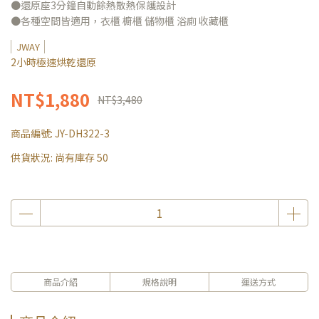
●還原座3分鐘自動餘熱散熱保護設計
●各種空間皆適用，衣櫃 櫥櫃 儲物櫃 浴廁 收藏櫃
JWAY
2小時極速烘乾還原
NT$1,880
NT$3,480
商品編號:
JY-DH322-3
供貨狀況:
尚有庫存 50
商品介紹
規格說明
運送方式