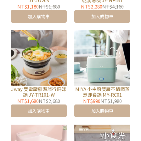
JY-JU203
乾消毒機 JY-NF431
NT$1,180
NT$1,680
NT$2,280
NT$4,160
加入購物車
加入購物車
Jway 雙電壓煎煮旅行飛碟
MIYA 小主廚雙層不鏽鋼蒸
鍋 JY-TR101-W
煮即食鍋 MY-RC01
NT$1,680
NT$2,680
NT$990
NT$1,980
加入購物車
加入購物車