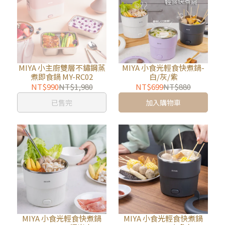
MIYA 小主廚雙層不鏽鋼蒸
MIYA 小食光輕食快煮鍋-
煮即食鍋 MY-RC02
白/灰/紫
NT$990
NT$1,980
NT$699
NT$880
已售完
加入購物車
MIYA 小食光輕食快煮鍋
MIYA 小食光輕食快煮鍋