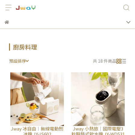
廚房料理
預設排序
共 18 件商品
Jway 冰自由︱無線電動刨
Jway 小熱旅｜國際電壓3
冰機 JY-IS602
秒瞬熱式飲水機 JY-WD531