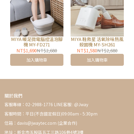
MIYA 暖足微電腦控溫泡腳
MIYA 鞋救星 活氧除味熱風
機 MY-FD271
殺菌機 MY-SH261
NT$1,690
NT$2,680
NT$1,580
NT$2,680
加入購物車
加入購物車
關於我們
客服專線：02-2988-1776 LINE客服 : @Jway
客服時間：平日(不含國定假日)09:00am - 5:30pm
信箱：davis@jwaytec.com (企業合作)
地址：新北市五股區五工三路106巷4號3樓