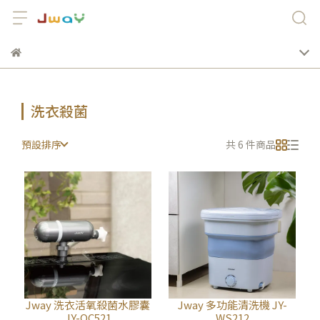
洗衣殺菌
預設排序
共 6 件商品
Jway 洗衣活氧殺菌水膠囊
Jway 多功能清洗機 JY-
JY-OC521
WS212