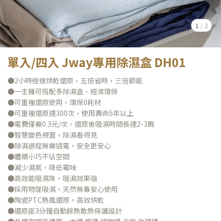
1
/
2
單入/四入 Jway專用除濕盒 DH01
●2小時極速烘乾還原，五倍省時，三倍節能
●一主機可搭配多除濕盒，經濟環保
●可重複還原使用，環保0耗材
●可重複還原達300次，使用壽命5年以上
●電費僅需0.3元/次，還原後吸濕時間長達2-3周
●智慧變色視窗，除濕看得見
●除濕過程無需插電，安全更安心
●體積小巧不佔空間
●減少濕氣，降低霉味
●高效能吸濕珠，吸濕效果強
●採用物理吸濕，天然無毒安心使用
●陶瓷PTC熱風還原，高效烘乾
●還原座3分鐘自動餘熱散熱保護設計