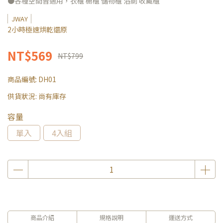
●各種空間皆適用，衣櫃 櫥櫃 儲物櫃 浴廁 收藏櫃
JWAY
2小時極速烘乾還原
NT$569
NT$799
商品編號:
DH01
供貨狀況:
尚有庫存
容量
單入
4入組
商品介紹
規格說明
運送方式