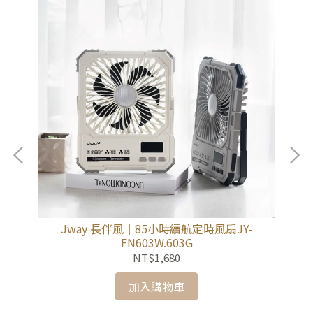
1
Jway 長伴風｜85小時續航定時風扇JY-
FN603W.603G
NT$1,680
加入購物車