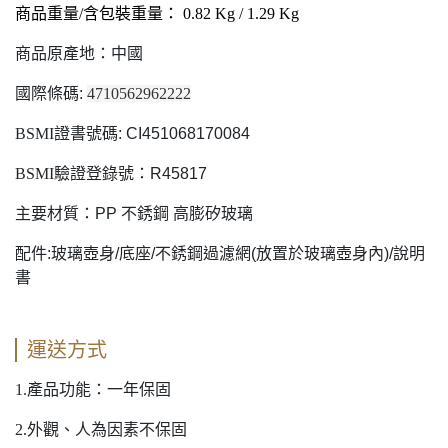
商品重量/含包裝重量： 0.82 Kg / 1.29 Kg
商品原產地：中國
國際條碼:
4710562962222
BSMI
證書號碼: CI451068170084
BSMI
驗證登錄號：R45817
主要材質：PP 不銹鋼 高膨矽玻璃
配件:玻璃壺身/底座/不銹鋼過濾網(放置於玻璃壺身內)/說明
書
運送方式
1.
產品功能：一年保固
2.
外觀、人為因素不保固