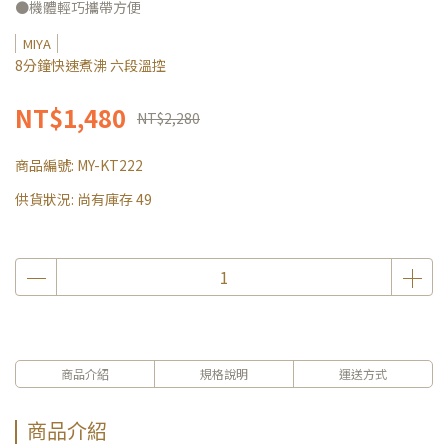
●機體輕巧攜帶方便
MIYA
8分鐘快速煮沸 六段溫控
NT$1,480
NT$2,280
商品編號:
MY-KT222
供貨狀況:
尚有庫存 49
商品介紹
規格說明
運送方式
商品介紹