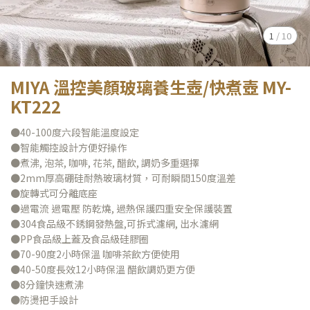
1
/
10
MIYA 溫控美顏玻璃養生壺/快煮壺 MY-
KT222
●40-100度六段智能溫度設定
●智能觸控設計方便好操作
●煮沸, 泡茶, 咖啡, 花茶, 醋飲, 調奶多重選擇
●2mm厚高硼硅耐熱玻璃材質，可耐瞬間150度溫差
●旋轉式可分離底座
●過電流 過電壓 防乾燒, 過熱保護四重安全保護裝置
●304食品級不銹鋼發熱盤,可拆式濾網, 出水濾網
●PP食品級上蓋及食品級硅膠圈
●70-90度2小時保溫 咖啡茶飲方便使用
●40-50度長效12小時保溫 醋飲調奶更方便
●8分鐘快速煮沸
●防燙把手設計