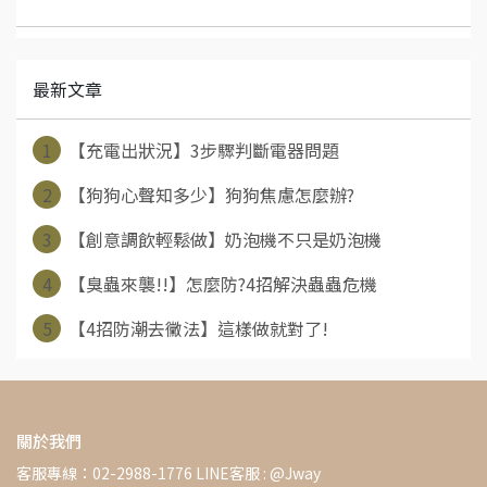
最新文章
1
【充電出狀況】3步驟判斷電器問題
2
【狗狗心聲知多少】狗狗焦慮怎麼辦?
3
【創意調飲輕鬆做】奶泡機不只是奶泡機
4
【臭蟲來襲!!】怎麼防?4招解決蟲蟲危機
5
【4招防潮去黴法】這樣做就對了!
關於我們
客服專線：02-2988-1776 LINE客服 : @Jway